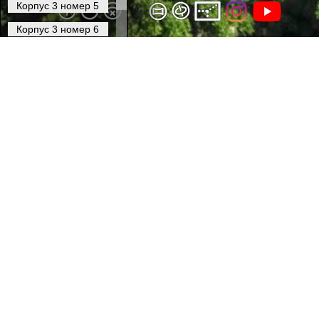
3D тур Виктория отдых Лазаревское
назв
официальный сайт Traveler3d.ru
Адрес: лок
E-mail: мыл